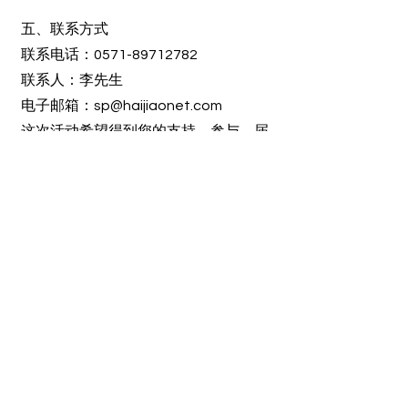
五、联系方式
联系电话：0571-89712782
联系人：李先生
电子邮箱：
sp@haijiaonet.com
这次活动希望得到您的支持、参与，届
时，敬请光临。
注：本次慈溪海外留学人才创业行动的
行动安全排程实体可见附件5。
附件：1、
报表
_cc781905-5cde-3194 -bb3b-
136bad5cf58d_ 2、
项目计划书模型
版（参考）
_cc781905-5cde-3194 -bb3b-