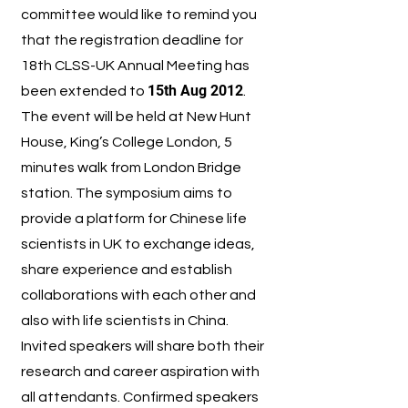
committee would like to remind you
that the registration deadline for
18th CLSS-UK Annual Meeting has
15th Aug 2012
been extended to
.
The event will be held at New Hunt
House, King’s College London, 5
minutes walk from London Bridge
station. The symposium aims to
provide a platform for Chinese life
scientists in UK to exchange ideas,
share experience and establish
collaborations with each other and
also with life scientists in China.
Invited speakers will share both their
research and career aspiration with
all attendants. Confirmed speakers