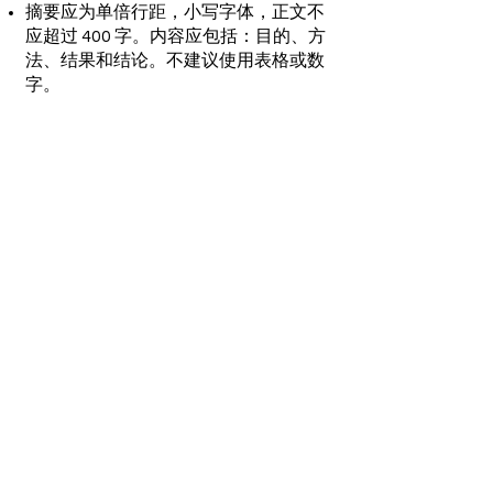
摘要应为单倍行距，小写字体，正文不
应超过 400 字。内容应包括：目的、方
法、结果和结论。不建议使用表格或数
字。
登记：
来自英国学术机构的所有参与者均可免
费注册。 (
报名表格
)
如果您想参加 2012 年 9 月 7 日的研讨
会晚宴，请勾选注册表中的相应方框并
支付 10 英镑。
住宿：
伦敦国王学院的住宿：每晚 40 英镑。
列出了更多可用的经济型酒店供您参
考：
Travelodge (Southwark)