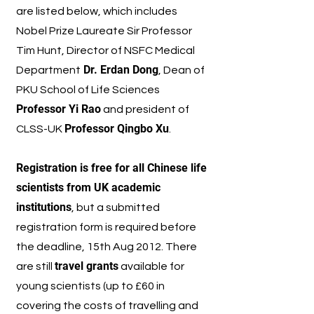
are listed below, which includes
Nobel Prize Laureate Sir Professor
Tim Hunt, Director of NSFC Medical
Dr. Erdan Dong
Department
, Dean of
PKU School of Life Sciences
Professor Yi Rao
and president of
Professor Qingbo Xu
CLSS-UK
.
Registration is free for all Chinese life
scientists from UK academic
institutions
, but a submitted
registration form is required before
the deadline, 15th Aug 2012. There
travel grants
are still
available for
young scientists (up to £60 in
covering the costs of travelling and