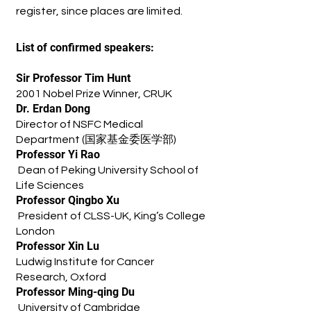
register, since places are limited.
List of confirmed speakers:
Sir Professor Tim Hunt
2001 Nobel Prize Winner, CRUK
Dr. Erdan Dong
Director of NSFC Medical
Department (国家基金委医学部)
Professor Yi Rao
Dean of Peking University School of
Life Sciences
Professor Qingbo Xu
President of CLSS-UK, King’s College
London
Professor Xin Lu
Ludwig Institute for Cancer
Research, Oxford
Professor Ming-qing Du
University of Cambridge