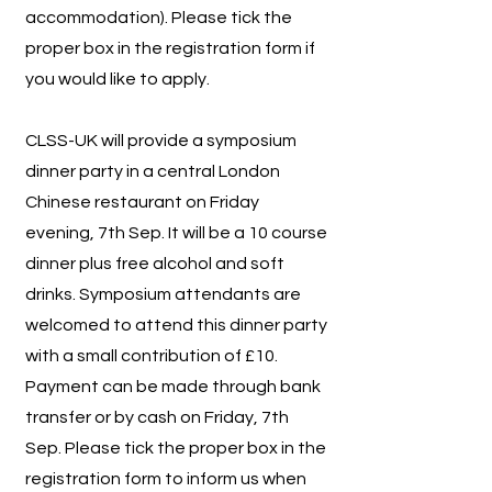
accommodation). Please tick the
proper box in the registration form if
you would like to apply.
CLSS-UK will provide a symposium
dinner party in a central London
Chinese restaurant on Friday
evening, 7th Sep. It will be a 10 course
dinner plus free alcohol and soft
drinks. Symposium attendants are
welcomed to attend this dinner party
with a small contribution of £10.
Payment can be made through bank
transfer or by cash on Friday, 7th
Sep. Please tick the proper box in the
registration form to inform us when