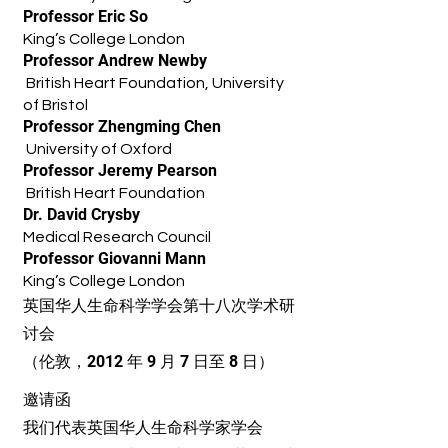
Professor Eric So
King’s College London
Professor Andrew Newby
British Heart Foundation, University
of Bristol
Professor Zhengming Chen
University of Oxford
Professor Jeremy Pearson
British Heart Foundation
Dr. David Crysby
Medical Research Council
Professor Giovanni Mann
King’s College London
英国华人生命科学学会第十八次学术研
讨会
（伦敦，2012 年 9 月 7 日至 8 日）
邀请函
我们代表英国华人生命科学家学会