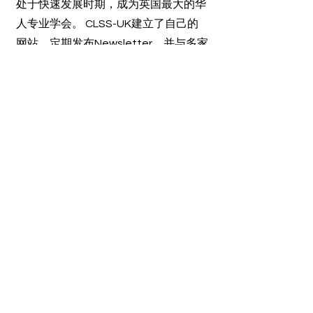
处于快速发展时期，成为英国最大的华
人专业学会。 CLSS-UK建立了自己的
网站，定期发布Newsletter，并与多家
赞助商建立了战略合作伙伴关系。
CLSS-UK年会质量和规模逐步提升。本
届委员会的主要目标是推动社会走向更
专业的道路，并保持社会在科学社会的
主流地位。
我们也意识到社会面临着许多挑战。
CLSS-UK的自主发展有待进一步加强。
在上一届委员会的大力支持下，委员换
届工作取得圆满成功，经验得到继承，
工作热情不断提高。但目前委员会的安
排仍有待改进，例如缺乏来自威尔士和
北爱尔兰的委员会成员，以及性别和研
究领域的不平衡。我们热忱欢迎提名和