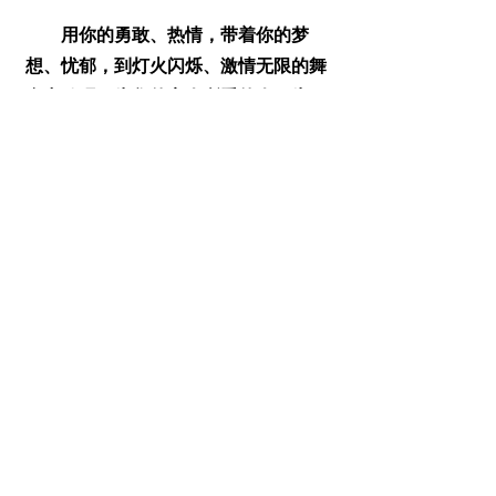
用你的勇敢、热情，带着你的梦
想、忧郁，到灯火闪烁、激情无限的舞
台中歌吧！为您的家人所爱的人，为朋
友们的朋友祭，为我们家乡大陆，为母
亲祖国一起起高歌吧。 “2012欧洲华人
电视歌唱大赛”助你展翅飞翔，惊仰
梦！
新闻邮件(英文)
订阅
退订
​修改订阅