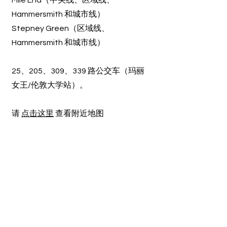
Mile End（中央线、区域线、
Hammersmith 和城市线）
Stepney Green（区域线、
Hammersmith 和城市线）
25、205、309、339 路公交车（玛丽
女王/伦敦大学站）。
请
点击这里
查看附近地图
新闻邮件(英文)
订阅
退订
​修改订阅